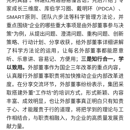
先利其器”。林建红用通俗易懂言语，先后介绍了专
家成长三维度、库伯学习圈、戴明环（PDCA）、
SMART原则、团队六步法等科学管理方法论，并
重点围绕“企业的哪些重大事项是由外部董事参与决
策”为例，从提出问题、澄清问题、重构问题、创新
策略、行动计划、分享收获，给外部董事详细讲解
了科学方法论的运用，让每名外部董事都能愿意
听、乐意讲、容易记、方便用；
三是知行合一，学
以致用。
外部董事作为国企三年改革的重点内容，
认真履行外部董事职责将加快推动企业内部改革进
度。在分享交流环节，外部董事纷纷表示，集团采
取搭建外董“工作坊”的培训方式，形式新颖、内容
丰富、成效明显，也让外部董事真正明白只有知责
于心、才能履责于行的道理，将把学到的理论与工
作相结合，与职责相融入，为企业的高质量发展贡
献力量。