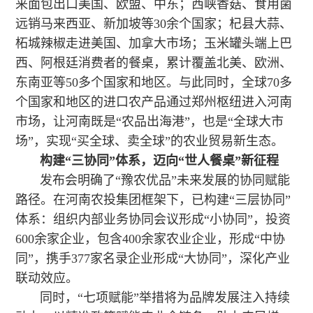
来面包出口美国、欧盟、中东；西峡香菇、食用菌
远销马来西亚、新加坡等30余个国家；杞县大蒜、
柘城辣椒走进美国、加拿大市场；玉米罐头端上巴
西、阿根廷消费者的餐桌，累计覆盖北美、欧洲、
东南亚等50多个国家和地区。与此同时，全球70多
个国家和地区的进口农产品通过郑州枢纽进入河南
市场，让河南既是“农品出海港”，也是“全球大市
场”，实现“买全球、卖全球”的农业贸易新生态。
构建“三协同”体系，迈向“世人餐桌”新征程
发布会明确了“豫农优品”未来发展的协同赋能
路径。在河南农投集团框架下，已构建“三层协同”
体系：组织内部业务协同会议形成“小协同”，投资
600余家企业，包含400余家农业企业，形成“中协
同”，携手377家名录企业形成“大协同”，深化产业
联动效应。
同时，“七项赋能”举措将为品牌发展注入持续